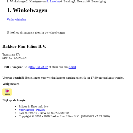
1. Winkelwagen
2. Klantgegevens
3. Levering
4. Betaling
5. Overzicht
6. Bevestiging
1. Winkelwagen
Verder winkelen
U heeft op dit moment niets in uw winkelwagen.
Bakker Pim Filius B.V.
Tramstraat 87a
5104 GJ DONGEN
Heeft u vragen?
Bel
(0162) 31 23 62
of stuur ons een
e-mail
.
Uiterste besteltijd
Bestellingen voor vrijdag kunnen vandaag uiterlijk tot 17:30 uur geplaatst worden.
Veilig betalen
Blijf op de hoogte
Prijzen in Euro incl. btw
Voorwaarden
|
Privacy
KvK 95749519 - BTW NL867275480B01
Copyright © 2010 - 2026 Bakker Pim Filius B.V.. (20260623 - 2.03.9670)