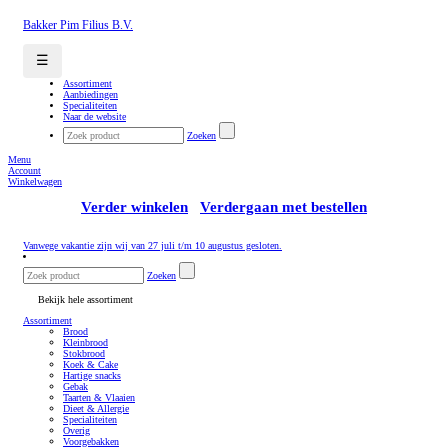
Bakker Pim Filius B.V.
☰
Assortiment
Aanbiedingen
Specialiteiten
Naar de website
Zoeken
Menu
Account
Winkelwagen
Verder winkelen
Verdergaan met bestellen
Vanwege vakantie zijn wij van 27 juli t/m 10 augustus gesloten.
Zoeken
Bekijk hele assortiment
Assortiment
Brood
Kleinbrood
Stokbrood
Koek & Cake
Hartige snacks
Gebak
Taarten & Vlaaien
Dieet & Allergie
Specialiteiten
Overig
Voorgebakken