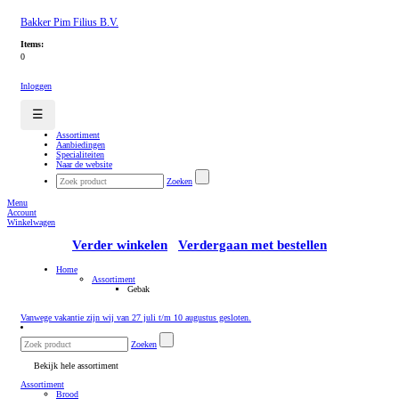
Bakker Pim Filius B.V.
Items:
0
Inloggen
☰
Assortiment
Aanbiedingen
Specialiteiten
Naar de website
Zoeken
Menu
Account
Winkelwagen
Verder winkelen
Verdergaan met bestellen
Home
Assortiment
Gebak
Vanwege vakantie zijn wij van 27 juli t/m 10 augustus gesloten.
Zoeken
Bekijk hele assortiment
Assortiment
Brood