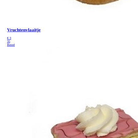
Vruchtenvlaaitje
€
3
35
Bestel