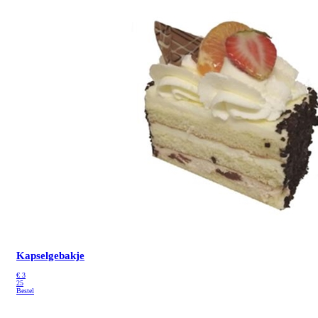
Kapselgebakje
€
3
25
Bestel