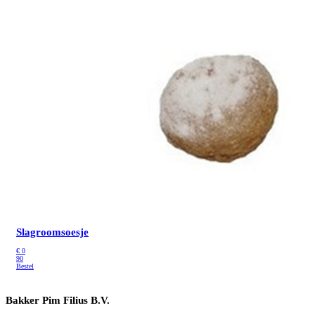
Slagroomsoesje
€
0
90
Bestel
Bakker Pim Filius B.V.