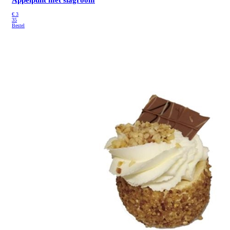
Appelpunt met slagroom
€
3
35
Bestel