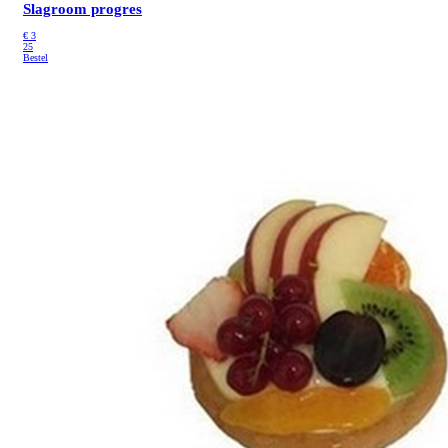
Slagroom progres
€
3
25
Bestel