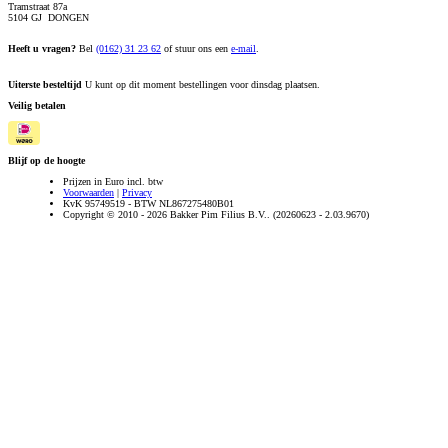
Tramstraat 87a
5104 GJ DONGEN
Heeft u vragen?
Bel
(0162) 31 23 62
of stuur ons een
e-mail
.
Uiterste besteltijd
U kunt op dit moment bestellingen voor dinsdag plaatsen.
Veilig betalen
Blijf op de hoogte
Prijzen in Euro incl. btw
Voorwaarden
|
Privacy
KvK 95749519 - BTW NL867275480B01
Copyright © 2010 - 2026 Bakker Pim Filius B.V.. (20260623 - 2.03.9670)