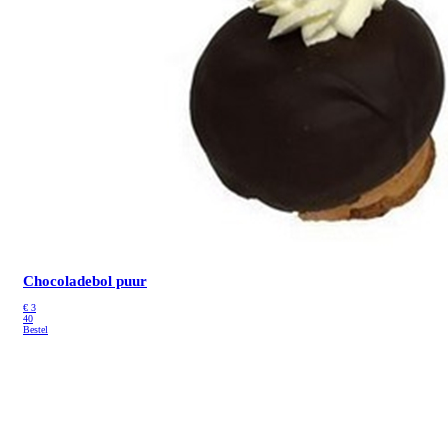
Chocoladebol puur
€
3
40
Bestel