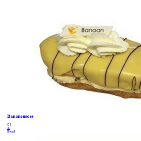
Bananensoes
€
3
40
Bestel