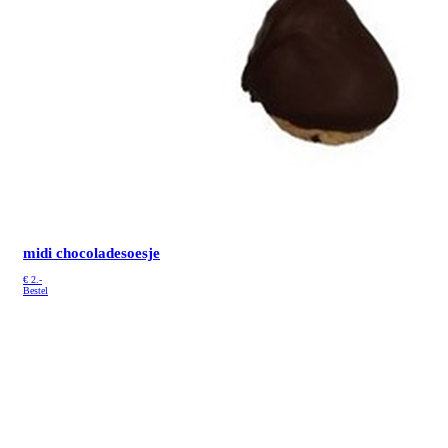
midi chocoladesoesje
€
2.-
Bestel