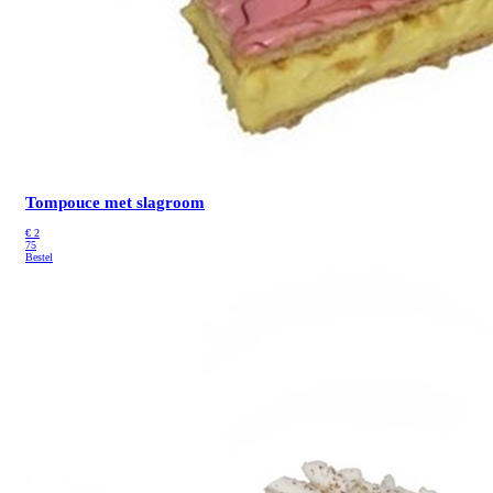
Tompouce met slagroom
€
2
75
Bestel