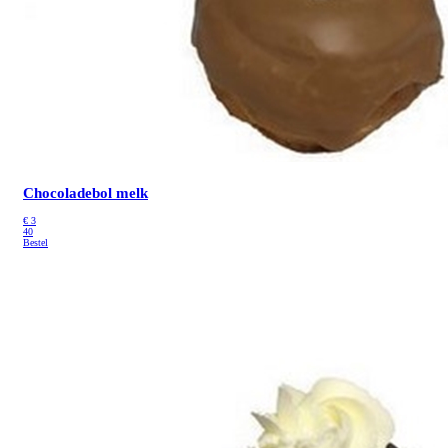
Chocoladebol melk
€
3
40
Bestel