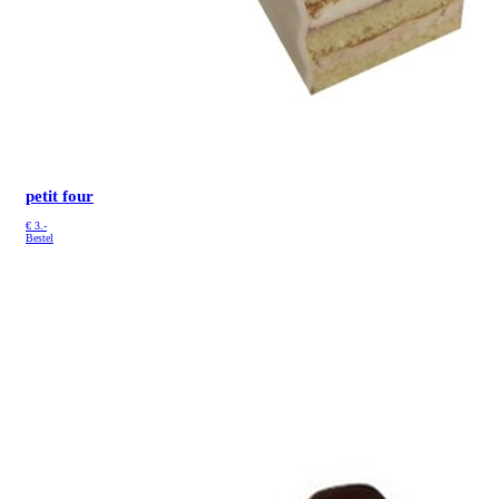
petit four
€
3.-
Bestel