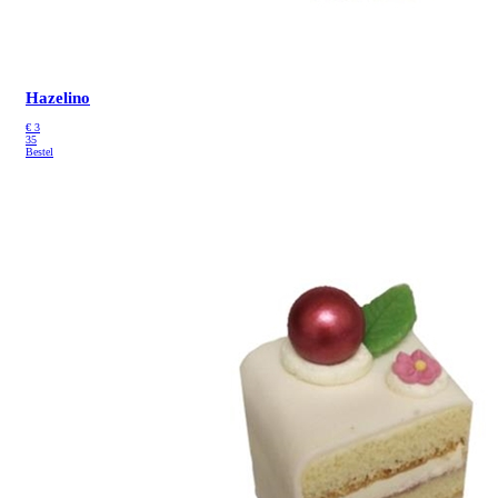
Hazelino
€
3
35
Bestel