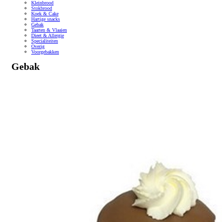
Kleinbrood
Stokbrood
Koek & Cake
Hartige snacks
Gebak
Taarten & Vlaaien
Dieet & Allergie
Specialiteiten
Overig
Voorgebakken
Gebak