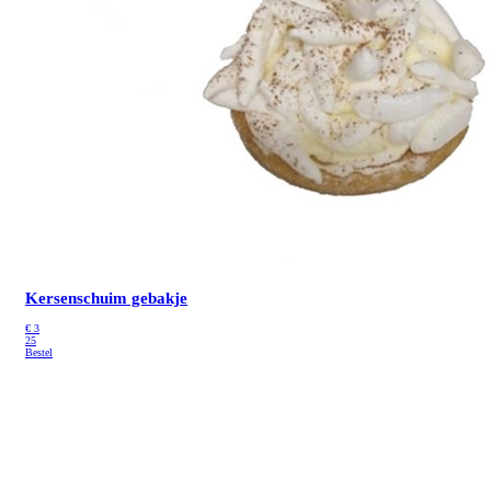
Kersenschuim gebakje
€
3
25
Bestel