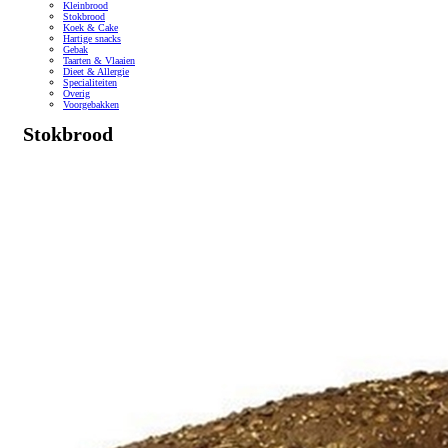
Kleinbrood
Stokbrood
Koek & Cake
Hartige snacks
Gebak
Taarten & Vlaaien
Dieet & Allergie
Specialiteiten
Overig
Voorgebakken
Stokbrood