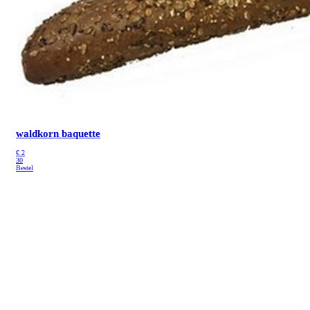
waldkorn baquette
€
2
30
Bestel