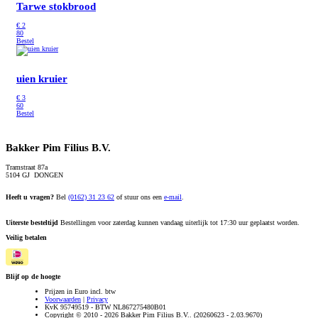
Tarwe stokbrood
€
2
80
Bestel
uien kruier
€
3
60
Bestel
Bakker Pim Filius B.V.
Tramstraat 87a
5104 GJ DONGEN
Heeft u vragen?
Bel
(0162) 31 23 62
of stuur ons een
e-mail
.
Uiterste besteltijd
Bestellingen voor zaterdag kunnen vandaag uiterlijk tot 17:30 uur geplaatst worden.
Veilig betalen
Blijf op de hoogte
Prijzen in Euro incl. btw
Voorwaarden
|
Privacy
KvK 95749519 - BTW NL867275480B01
Copyright © 2010 - 2026 Bakker Pim Filius B.V.. (20260623 - 2.03.9670)