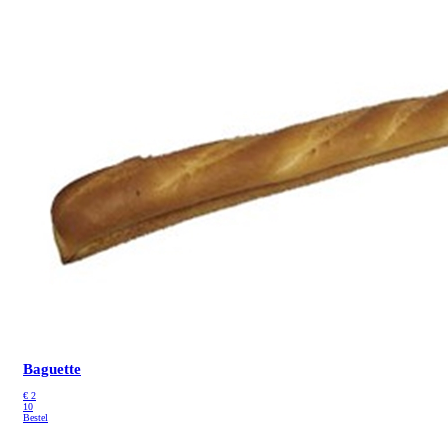
Baguette
€
2
10
Bestel