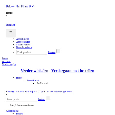
Bakker Pim Filius B.V.
Items:
0
Inloggen
☰
Assortiment
Aanbiedingen
Specialiteiten
Naar de website
Zoeken
Menu
Account
Winkelwagen
Verder winkelen
Verdergaan met bestellen
Home
Assortiment
Stokbrood
Vanwege vakantie zijn wij van 27 juli t/m 10 augustus gesloten.
Zoeken
Bekijk hele assortiment
Assortiment
Brood