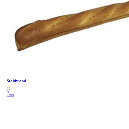
Stokbrood
€
2
75
Bestel