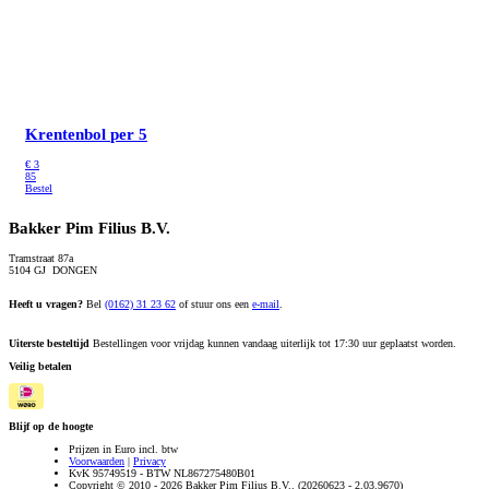
Krentenbol
per 5
€
3
85
Bestel
Bakker Pim Filius B.V.
Tramstraat 87a
5104 GJ DONGEN
Heeft u vragen?
Bel
(0162) 31 23 62
of stuur ons een
e-mail
.
Uiterste besteltijd
Bestellingen voor vrijdag kunnen vandaag uiterlijk tot 17:30 uur geplaatst worden.
Veilig betalen
Blijf op de hoogte
Prijzen in Euro incl. btw
Voorwaarden
|
Privacy
KvK 95749519 - BTW NL867275480B01
Copyright © 2010 - 2026 Bakker Pim Filius B.V.. (20260623 - 2.03.9670)