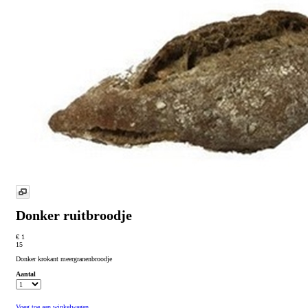
Donker ruitbroodje
€ 1
15
Donker krokant meergranenbroodje
Aantal
Voeg toe aan winkelwagen