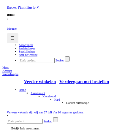
Bakker Pim Filius B.V.
Items:
0
Inloggen
☰
Assortiment
Aanbiedingen
Specialiteiten
Naar de website
Zoeken
Menu
Account
Winkelwagen
Verder winkelen
Verdergaan met bestellen
Home
Assortiment
Kleinbrood
Hard
Donker ruitbroodje
Vanwege vakantie zijn wij van 27 juli t/m 10 augustus gesloten.
Zoeken
Bekijk hele assortiment