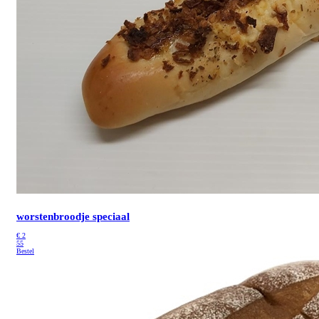
worstenbroodje speciaal
€
2
55
Bestel