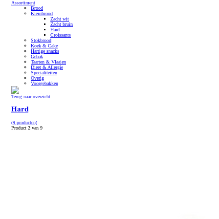
Assortiment
Brood
Kleinbrood
Zacht wit
Zacht bruin
Hard
Croissants
Stokbrood
Koek & Cake
Hartige snacks
Gebak
Taarten & Vlaaien
Dieet & Allergie
Specialiteiten
Overig
Voorgebakken
Terug naar overzicht
Hard
(9 producten)
Product 2 van 9