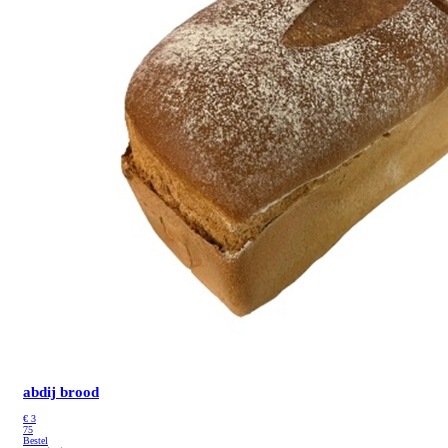
abdij brood
€
3
75
Bestel