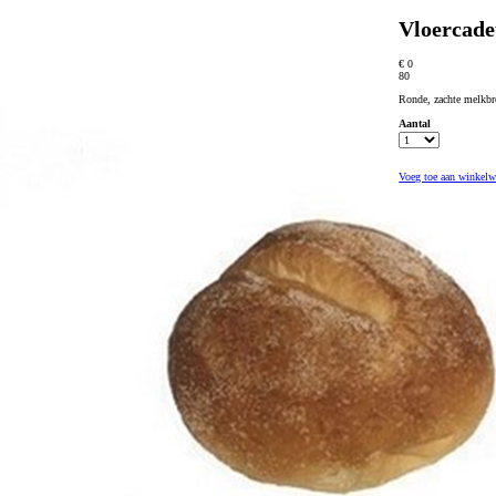
Vloercade
€ 0
80
Ronde, zachte melkbro
Aantal
Voeg toe aan winkel