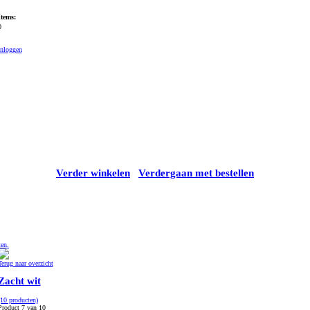
Items:
0
Inloggen
Verder winkelen
Verdergaan met bestellen
ten.
Terug naar overzicht
Zacht wit
(10 producten)
Product 7 van 10