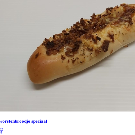
worstenbroodje speciaal
€
2
55