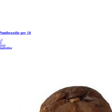
Puntbroodje
per 10
€
4
95
Bestel
Aanbieding