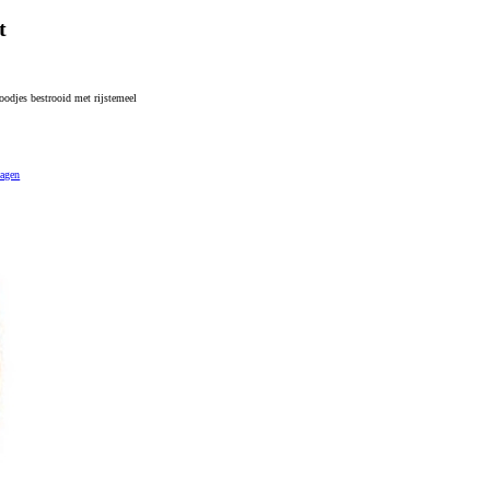
t
odjes bestrooid met rijstemeel
wagen