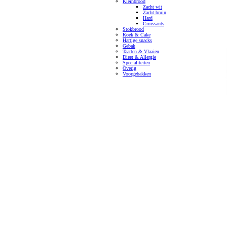
Kleinbrood
Zacht wit
Zacht bruin
Hard
Croissants
Stokbrood
Koek & Cake
Hartige snacks
Gebak
Taarten & Vlaaien
Dieet & Allergie
Specialiteiten
Overig
Voorgebakken