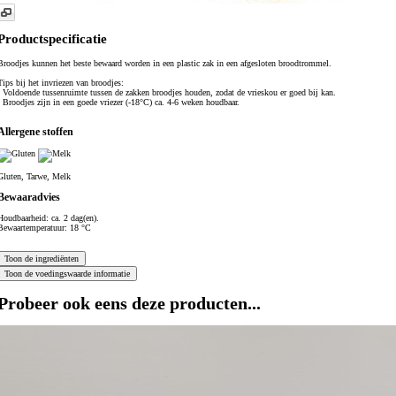
Productspecificatie
Broodjes kunnen het beste bewaard worden in een plastic zak in een afgesloten broodtrommel.
Tips bij het invriezen van broodjes:
- Voldoende tussenruimte tussen de zakken broodjes houden, zodat de vrieskou er goed bij kan.
- Broodjes zijn in een goede vriezer (-18°C) ca. 4-6 weken houdbaar.
Allergene stoffen
Gluten, Tarwe, Melk
Bewaaradvies
Houdbaarheid: ca. 2 dag(en).
Bewaartemperatuur: 18 °C
Probeer ook eens deze producten...