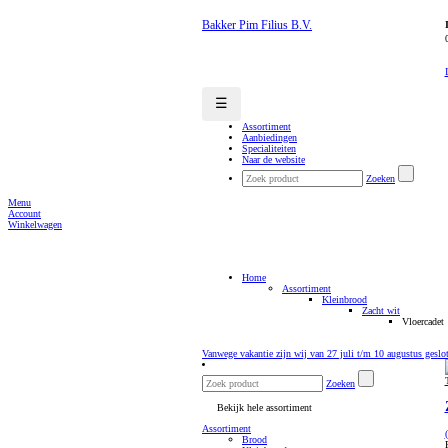
Bakker Pim Filius B.V.
☰
Assortiment
Aanbiedingen
Specialiteiten
Naar de website
Zoeken
Menu
Account
Winkelwagen
Home
Assortiment
Kleinbrood
Zacht wit
Vloercadet
Vanwege vakantie zijn wij van 27 juli t/m 10 augustus geslo
Zoeken
Bekijk hele assortiment
Assortiment
Brood