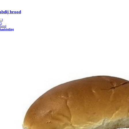
abdij brood
€
3
75
Bestel
Aanbieding