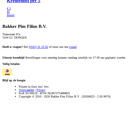
Krentenbol
per 5
€
3
85
Bestel
Bakker Pim Filius B.V.
Tramstraat 87a
5104 GJ DONGEN
Heeft u vragen?
Bel
(0162) 31 23 62
of stuur ons een
e-mail
.
Uiterste besteltijd
Bestellingen voor zaterdag kunnen vandaag uiterlijk tot 17:30 uur geplaatst worden.
Veilig betalen
Blijf op de hoogte
Prijzen in Euro incl. btw
Voorwaarden
|
Privacy
KvK 95749519 - BTW NL867275480B01
Copyright © 2010 - 2026 Bakker Pim Filius B.V.. (20260623 - 2.03.9670)