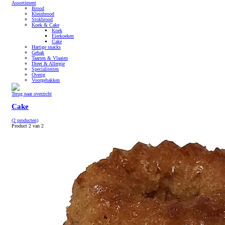
Assortiment
Brood
Kleinbrood
Stokbrood
Koek & Cake
Koek
Eierkoeken
Cake
Hartige snacks
Gebak
Taarten & Vlaaien
Dieet & Allergie
Specialiteiten
Overig
Voorgebakken
Terug naar overzicht
Cake
(2 producten)
Product 2 van 2