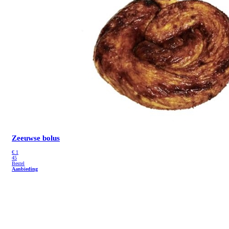
Zeeuwse bolus
€
1
45
Bestel
Aanbieding