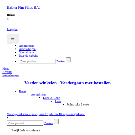
Bakker Pim Filius B.V.
Items:
0
Inloggen
☰
Assortiment
Aanbiedingen
Specialiteiten
Naar de website
Zoeken
Menu
Account
Winkelwagen
Verder winkelen
Verdergaan met bestellen
Home
Assortiment
Koek & Cake
Cake
bolus cake 2 stuks
Vanwege vakantie zijn wij van 27 juli t/m 10 augustus gesloten.
Zoeken
Bekijk hele assortiment