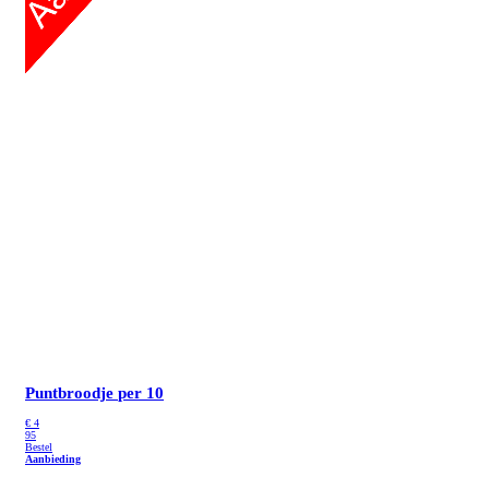
Puntbroodje
per 10
€
4
95
Bestel
Aanbieding