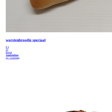
worstenbroodje speciaal
€
2
55
Bestel
Aanbieding
op: woensdag