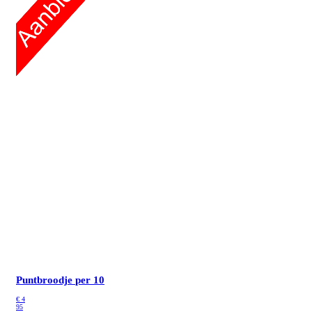
Puntbroodje
per 10
€
4
95