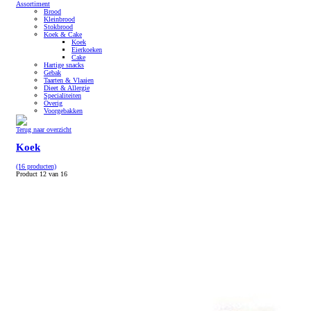
Assortiment
Brood
Kleinbrood
Stokbrood
Koek & Cake
Koek
Eierkoeken
Cake
Hartige snacks
Gebak
Taarten & Vlaaien
Dieet & Allergie
Specialiteiten
Overig
Voorgebakken
Terug naar overzicht
Koek
(16 producten)
Product 12 van 16