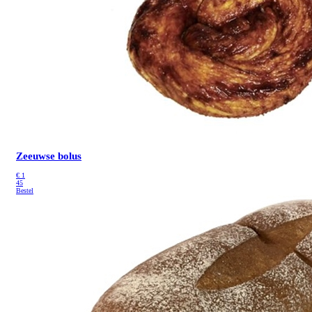
Zeeuwse bolus
€
1
45
Bestel