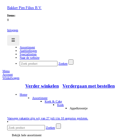
Bakker Pim Filius B.V.
Items:
0
Inloggen
☰
Assortiment
Aanbiedingen
Specialiteiten
Naar de website
Zoeken
Menu
Account
Winkelwagen
Verder winkelen
Verdergaan met bestellen
Home
Assortiment
Koek & Cake
Koek
Appelkroontje
Vanwege vakantie zijn wij van 27 juli t/m 10 augustus gesloten.
Zoeken
Bekijk hele assortiment