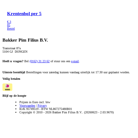
Krentenbol
per 5
€
3
85
Bestel
Bakker Pim Filius B.V.
Tramstraat 87a
5104 GJ DONGEN
Heeft u vragen?
Bel
(0162) 31 23 62
of stuur ons een
e-mail
.
Uiterste besteltijd
Bestellingen voor zaterdag kunnen vandaag uiterlijk tot 17:30 uur geplaatst worden.
Veilig betalen
Blijf op de hoogte
Prijzen in Euro incl. btw
Voorwaarden
|
Privacy
KvK 95749519 - BTW NL867275480B01
Copyright © 2010 - 2026 Bakker Pim Filius B.V.. (20260623 - 2.03.9670)