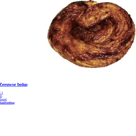
Zeeuwse bolus
€
1
45
Bestel
Aanbieding