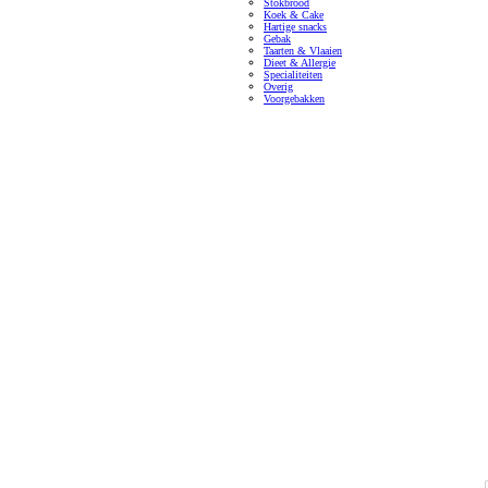
Stokbrood
Koek & Cake
Hartige snacks
Gebak
Taarten & Vlaaien
Dieet & Allergie
Specialiteiten
Overig
Voorgebakken