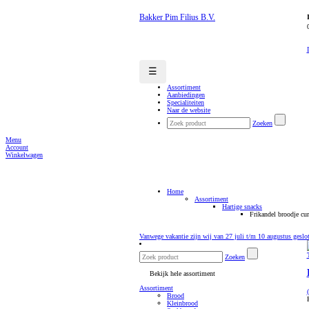
Bakker Pim Filius B.V.
☰
Assortiment
Aanbiedingen
Specialiteiten
Naar de website
Zoeken
Menu
Account
Winkelwagen
Home
Assortiment
Hartige snacks
Frikandel broodje cur
Vanwege vakantie zijn wij van 27 juli t/m 10 augustus geslo
Zoeken
Bekijk hele assortiment
Assortiment
Brood
Kleinbrood