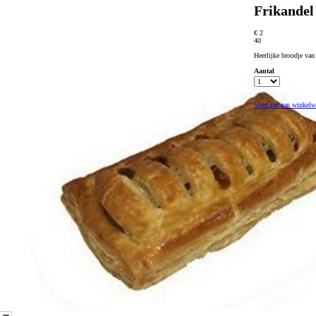
Frikandel
€ 2
40
Heerlijke broodje van
Aantal
Voeg toe aan winkel