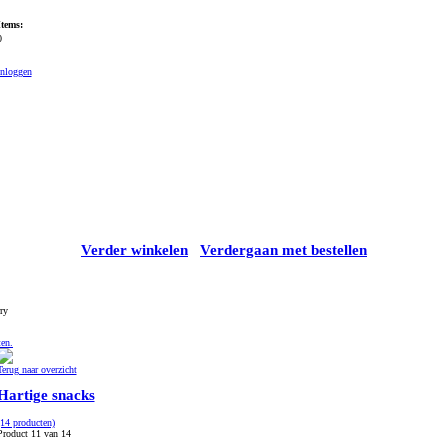
Items:
0
Inloggen
Verder winkelen
Verdergaan met bestellen
ry
ten.
Terug naar overzicht
Hartige snacks
(14 producten)
Product 11 van 14