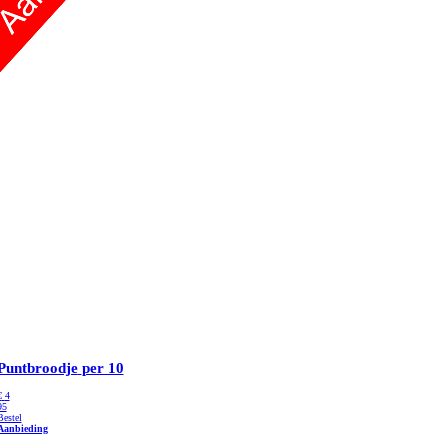
Puntbroodje
per 10
€
4
95
Bestel
Aanbieding