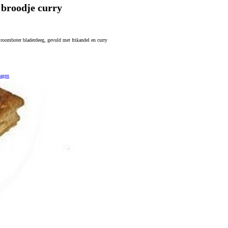
 broodje curry
 roomboter bladerdeeg, gevuld met frikandel en curry
wagen