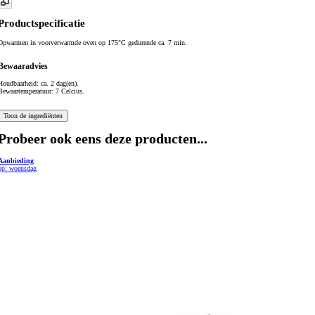
Productspecificatie
Opwarmen in voorverwarmde oven op 175°C gedurende ca. 7 min.
Bewaaradvies
Houdbaarheid: ca. 2 dag(en).
Bewaartemperatuur: 7 Celcius.
Probeer ook eens deze producten...
Aanbieding
op: woensdag