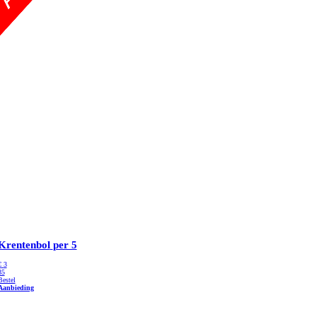
Krentenbol
per 5
€
3
85
Bestel
Aanbieding