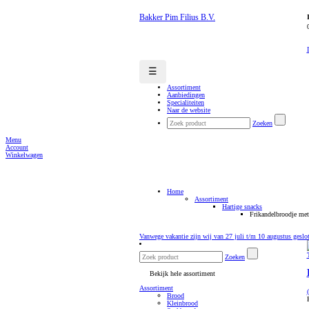
Bakker Pim Filius B.V.
☰
Assortiment
Aanbiedingen
Specialiteiten
Naar de website
Zoeken
Menu
Account
Winkelwagen
Home
Assortiment
Hartige snacks
Frikandelbroodje met
Vanwege vakantie zijn wij van 27 juli t/m 10 augustus geslo
Zoeken
Bekijk hele assortiment
Assortiment
Brood
Kleinbrood