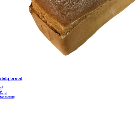
abdij brood
€
3
75
Bestel
Aanbieding