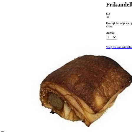
Frikandel
€ 2
30
Heerlijk broodje van 
uitjes.
Aantal
Voeg toe aan winkel