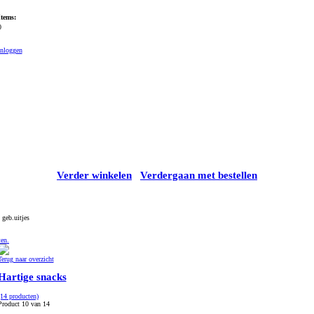
Items:
0
Inloggen
Verder winkelen
Verdergaan met bestellen
 geb.uitjes
ten.
Terug naar overzicht
Hartige snacks
(14 producten)
Product 10 van 14