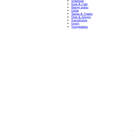
Stokbrood
Koek & Cake
Hartige snacks
Gebak
Taarten & Vlaaien
Dieet & Allergie
Specialiteiten
Overig
Voorgebakken