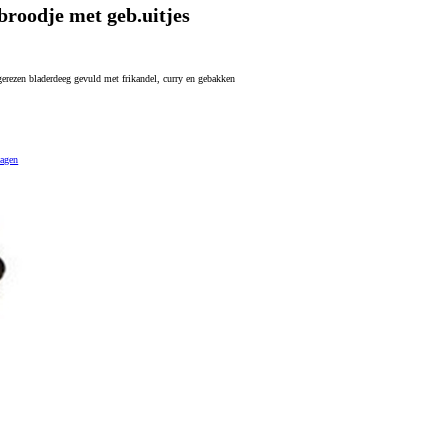
broodje met geb.uitjes
gerezen bladerdeeg gevuld met frikandel, curry en gebakken
wagen